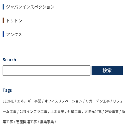
ジャパンインスペクション
トリトン
アンクス
Search
Tags
LEONE
/
エネルギー事業
/
オフィスリノベーション
/
リガーデン工事
/
リフォ
ーム工事
/
公共インフラ工事
/
土木事業
/
外構工事
/
太陽光発電
/
建築事業
/
新
築工事
/
畜産関連工事
/
農業事業
/